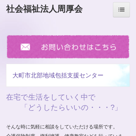
社会福祉法人周厚会
ホーム
法人情報
施設のご案内
指定介護老人福祉施設
大町市北部地域包括支援センター
入居までの流れ
申込用紙一覧
在宅で生活をしていく中で
「どうしたらいいの・・・?」
よくある質問
デイサービスセンター
そんな時に気軽に相談をしていただける場所です。
居宅介護支援センター