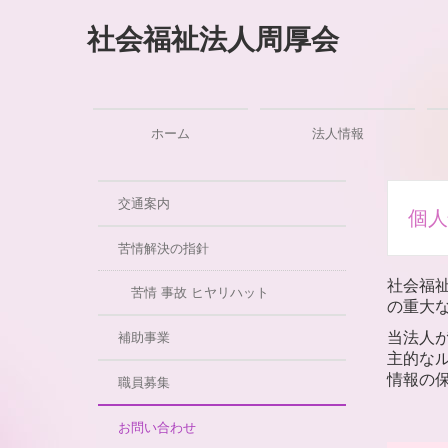
社会福祉法人周厚会
ホーム
法人情報
交通案内
個人
苦情解決の指針
社会福
苦情 事故 ヒヤリハット
の重大
当法人
補助事業
主的な
情報の
職員募集
お問い合わせ