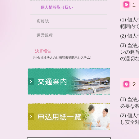
１
個人情報取り扱い
(1)
広報誌
範囲内
運営規程
(2) 
(3)
決算報告
ンの趣
（社会福祉法人の財務諸表等開示システム）
の適切
２
(1)
必要な
(2)
し安全