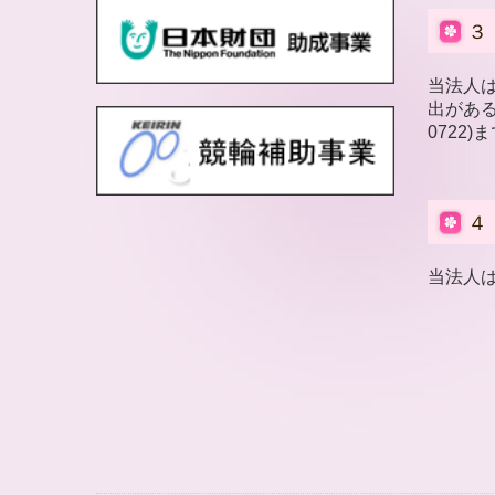
３
当法人
出があ
0722
)
４
当法人