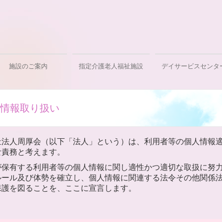
施設のご案内
指定介護老人福祉施設
デイサービスセンタ
入居までの流れ
申込用紙一覧
よくある質問
情報取り扱い
祉法人周厚会（以下「法人」という）は、利用者等の個人情報
な責務と考えます。
が保有する利用者等の個人情報に関し適性かつ適切な取扱に努
ルール及び体勢を確立し、個人情報に関連する法令その他関係
保護を図ることを、ここに宣言します。